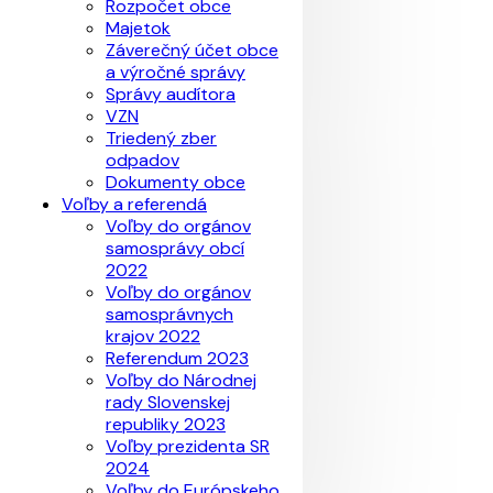
Rozpočet obce
Majetok
Záverečný účet obce
a výročné správy
Správy audítora
VZN
Triedený zber
odpadov
Dokumenty obce
Voľby a referendá
Voľby do orgánov
samosprávy obcí
2022
Voľby do orgánov
samosprávnych
krajov 2022
Referendum 2023
Voľby do Národnej
rady Slovenskej
republiky 2023
Voľby prezidenta SR
2024
Voľby do Európskeho