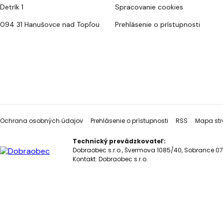
Detrík 1
Spracovanie cookies
094 31 Hanušovce nad Topľou
Prehlásenie o prístupnosti
Ochrana osobných údajov
Prehlásenie o prístupnosti
RSS
Mapa str
Technický prevádzkovateľ:
Dobraobec s.r.o., Švermova 1085/40, Sobrance 07
Kontakt:
Dobraobec s.r.o.