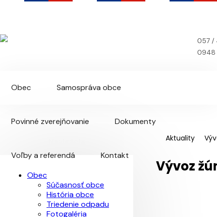
Detrík
Oficiálna webová stránka obce
057 /
0948 
Obec
Samospráva obce
Povinné zverejňovanie
Dokumenty
Aktuality
Výv
Navigácia
Voľby a referendá
Kontakt
Vývoz ž
Obec
Súčasnosť obce
História obce
Triedenie odpadu
Fotogaléria