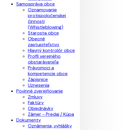
Samospráva obce
Oznamovanie
protispoločenskej
činnosti
(Whistleblowing)
Starosta obce
Obecné
zastupiteľstvo
Hlavný kontrolór obce
Profil verejného
obstarávateľa
Právomoci a
kompetencie obce
Zápisnice
Uznesenia
Povinné zverejňovanie
Zmluvy
Faktúry
Objednávky
Zámer - Predaj / Kúpa
Dokumenty
Oznámenia, vyhlášky