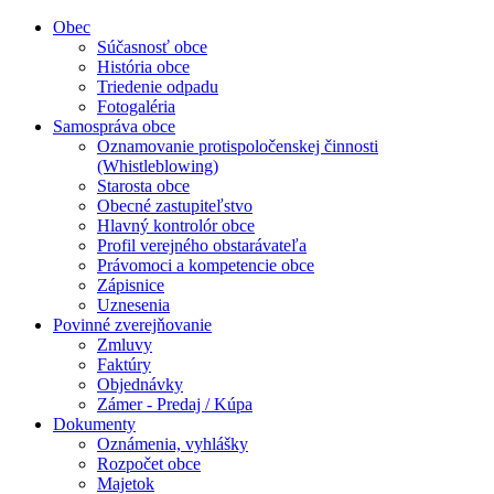
Obec
Súčasnosť obce
História obce
Triedenie odpadu
Fotogaléria
Samospráva obce
Oznamovanie protispoločenskej činnosti
(Whistleblowing)
Starosta obce
Obecné zastupiteľstvo
Hlavný kontrolór obce
Profil verejného obstarávateľa
Právomoci a kompetencie obce
Zápisnice
Uznesenia
Povinné zverejňovanie
Zmluvy
Faktúry
Objednávky
Zámer - Predaj / Kúpa
Dokumenty
Oznámenia, vyhlášky
Rozpočet obce
Majetok