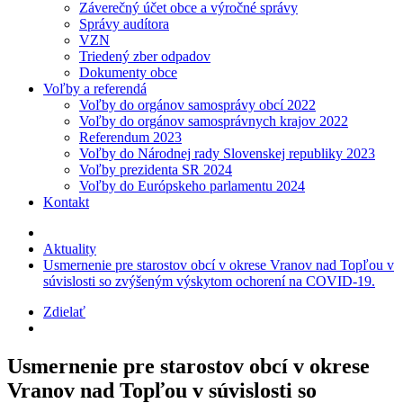
Záverečný účet obce a výročné správy
Správy audítora
VZN
Triedený zber odpadov
Dokumenty obce
Voľby a referendá
Voľby do orgánov samosprávy obcí 2022
Voľby do orgánov samosprávnych krajov 2022
Referendum 2023
Voľby do Národnej rady Slovenskej republiky 2023
Voľby prezidenta SR 2024
Voľby do Európskeho parlamentu 2024
Kontakt
Aktuality
Usmernenie pre starostov obcí v okrese Vranov nad Topľou v
súvislosti so zvýšeným výskytom ochorení na COVID-19.
Zdielať
Usmernenie pre starostov obcí v okrese
Vranov nad Topľou v súvislosti so