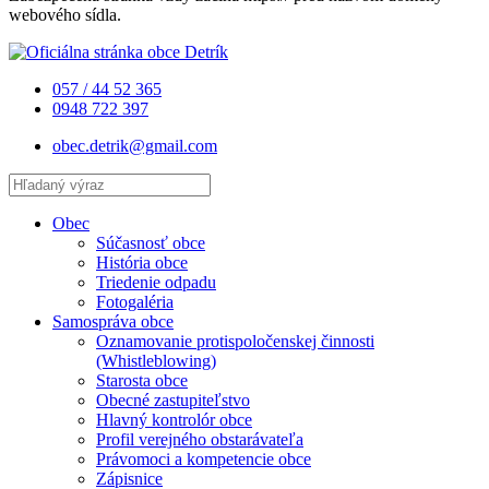
webového sídla.
057 / 44 52 365
0948 722 397
obec.detrik@gmail.com
Obec
Súčasnosť obce
História obce
Triedenie odpadu
Fotogaléria
Samospráva obce
Oznamovanie protispoločenskej činnosti
(Whistleblowing)
Starosta obce
Obecné zastupiteľstvo
Hlavný kontrolór obce
Profil verejného obstarávateľa
Právomoci a kompetencie obce
Zápisnice