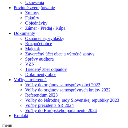
Uznesenia
Povinné zverejňovanie
Zmluvy
Faktúry
Objednávky
Zámer - Predaj / Kúpa
Dokumenty
Oznámenia, vyhlášky
Rozpočet obce
Majetok
Záverečný účet obce a výročné správy
Správy audítora
VZN
Triedený zber odpadov
Dokumenty obce
Voľby a referendá
Voľby do orgánov samosprávy obcí 2022
Voľby do orgánov samosprávnych krajov 2022
Referendum 2023
Voľby do Národnej rady Slovenskej republiky 2023
Voľby prezidenta SR 2024
Voľby do Európskeho parlamentu 2024
Kontakt
menu